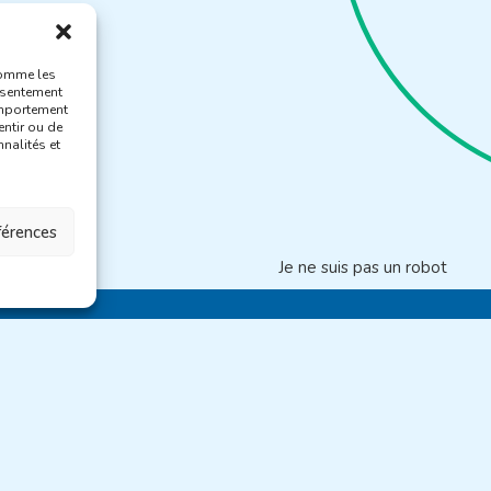
comme les
nsentement
omportement
entir ou de
nalités et
éférences
Je ne suis pas un robot