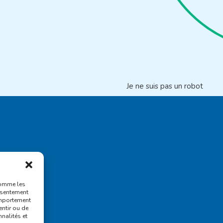
Je ne suis pas un robot
comme les
nsentement
omportement
entir ou de
nalités et