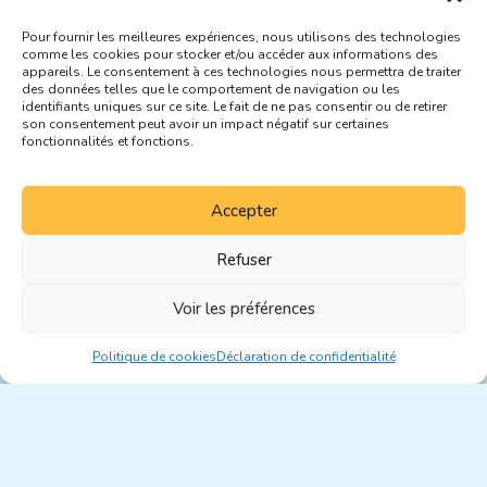
Pour fournir les meilleures expériences, nous utilisons des technologies
comme les cookies pour stocker et/ou accéder aux informations des
appareils. Le consentement à ces technologies nous permettra de traiter
Le Boom des Espaces de Co-working:
des données telles que le comportement de navigation ou les
Opportunités pour les Investisseurs
identifiants uniques sur ce site. Le fait de ne pas consentir ou de retirer
Immobiliers Commerciaux
son consentement peut avoir un impact négatif sur certaines
fonctionnalités et fonctions.
Vous avez des
Accepter
questions?
Refuser
Voir les préférences
Si vous avez des questions, n'hésitez pas à demander!
L'assistance est disponible pour vos besoins. Le support et les
conseils sont fournis pour vous aider. N'hésitez pas à remplir ce
Politique de cookies
Déclaration de confidentialité
formulaire et une réponse sera envoyée dès que possible.
Nom